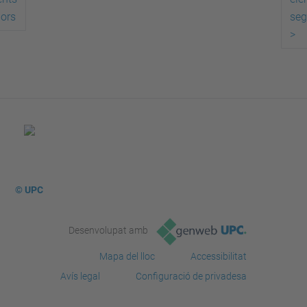
iors
seg
>
© UPC
Desenvolupat amb
Mapa del lloc
Accessibilitat
Avís legal
Configuració de privadesa