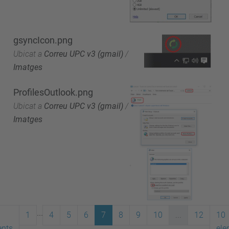
gsyncIcon.png
Ubicat a
Correu UPC v3 (gmail)
/
Imatges
ProfilesOutlook.png
Ubicat a
Correu UPC v3 (gmail)
/
Imatges
...
1
4
5
6
7
8
9
10
...
12
10
ents
ele