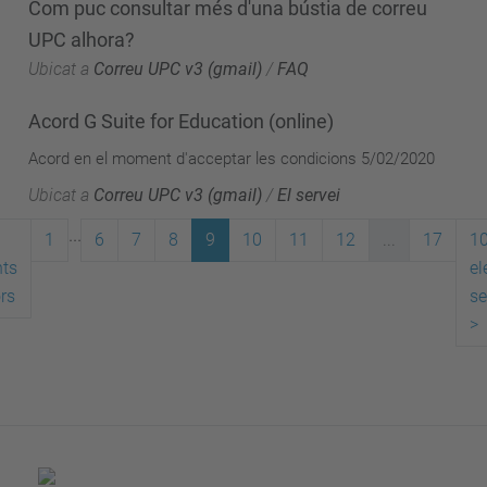
Com puc consultar més d'una bústia de correu
UPC alhora?
Ubicat a
Correu UPC v3 (gmail)
/
FAQ
Acord G Suite for Education (online)
Acord en el moment d'acceptar les condicions 5/02/2020
Ubicat a
Correu UPC v3 (gmail)
/
El servei
...
1
6
7
8
9
10
11
12
...
17
1
ts
el
ors
se
>