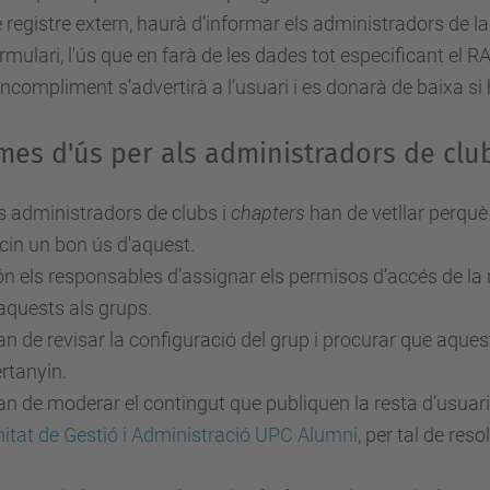
 registre extern, haurà d’informar els administradors de la
rmulari, l'ús que en farà de les dades tot especificant el 
incompliment s’advertirà a l’usuari i es donarà de baixa si 
es d'ús per als administradors de clu
s administradors de clubs i
chapters
han de vetllar perquè
cin un bon ús d'aquest.
n els responsables d’assignar els permisos d’accés de la 
aquests als grups.
n de revisar la configuració del grup i procurar que aquest
rtanyin.
n de moderar el contingut que publiquen la resta d’usuaris
itat de Gestió i Administració UPC Alumni
, per tal de resol