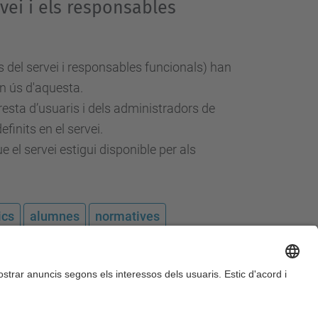
vei i els responsables
 del servei i responsables funcionals) han
on ús d'aquesta.
resta d’usuaris i dels administradors de
inits en el servei.
 el servei estigui disponible per als
ics
alumnes
normatives