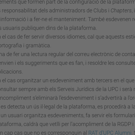
ements que formen part de la configuració de la platafor
 responsabilitat dels administradors de Clubs i
Chapters
,
 informació i a fer-ne el manteniment. També esdevenen 
s usuaris publiquen dins de la plataforma.
 el cas de fer servir diversos idiomes, cal que aquests est
ortografia i gramàtica.
ha de fer una lectura regular del correu electrònic de co
envien i els suggeriments que es fan, i resoldre les consul
licacions.
 el cas organitzar un esdeveniment amb tercers en el que
nsultar sempre amb els Serveis Jurídics de la UPC i serà 
incompliment s’eliminarà l’esdeveniment i s’advertirà a l’o
 es detecta un ús il·legal de la plataforma, es procedirà a l
 un usuari organitza esdeveniments, fa servir els formulari
ataforma, caldrà que vetlli per l’acompliment de la RGDP
en cap cas que no es corresponguin al
RAT d’UPC Alumni
.