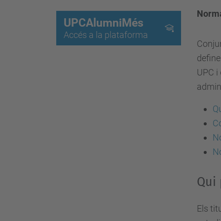
Norma
UPCAlumniMés
Accés a la plataforma
Conju
define
UPC i 
admini
Qu
Co
No
No
Qui 
Els ti