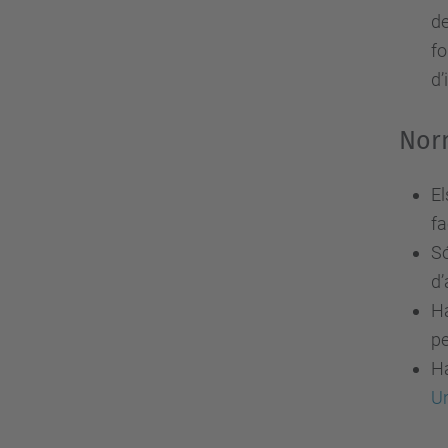
de
fo
d’
Norm
El
fa
Só
d’
Ha
pe
Ha
Un