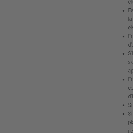
el
És
la
el
En
d’
S'
s'
ap
En
co
d’
Si
Si
pl
i 