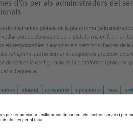
es d'ús per als administradors del ser
ionals
s administradors globals de la plataforma (administradors
 vetllar perquè els usuaris de la plataforma en facin un b
n els responsables d’assignar els permisos d’accés de la 
ubs i
chapters
que ho demanin, segons els procediments def
n de revisar la configuració de la plataforma i procurar que
uaris d'aquesta.
mnimes
alumni
comunitat
upcalumni
mes
ant