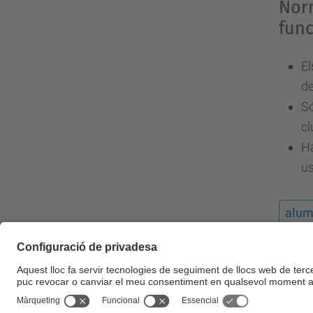
Norm
func
El
de
Só
cl
Ha
us
alu