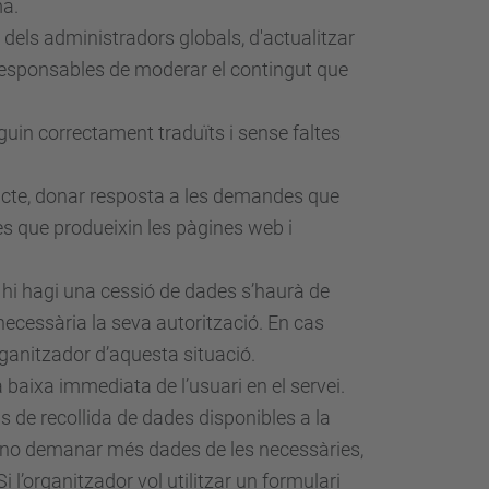
ma.
 i dels administradors globals, d'actualitzar
responsables de moderar el contingut que
iguin correctament traduïts i sense faltes
ntacte, donar resposta a les demandes que
tes que produeixin les pàgines web i
 hi hagi una cessió de dades s’haurà de
necessària la seva autorització. En cas
rganitzador d’aquesta situació.
a baixa immediata de l’usuari en el servei.
s de recollida de dades disponibles a la
 i no demanar més dades de les necessàries,
 Si l’organitzador vol utilitzar un formulari