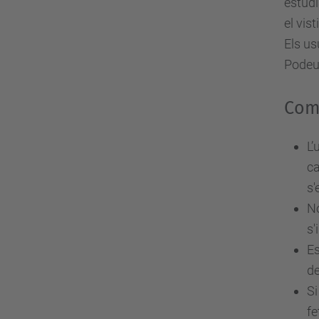
estudi
el vis
Els us
Podeu 
Comp
L’
ca
s'
No
s'
Es
de
Si
fe