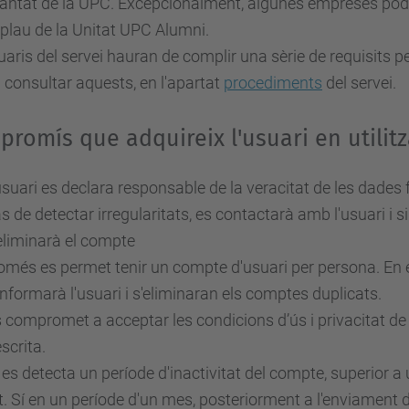
antat de la UPC. Excepcionalment, algunes empreses podran
tiplau de la Unitat UPC Alumni.
uaris del servei hauran de complir una sèrie de requisits per
consultar aquests, en l'apartat
procediments
del servei.
romís que adquireix l'usuari en utilitz
usuari es declara responsable de la veracitat de les dades 
s de detectar irregularitats, es contactarà amb l'usuari i si
eliminarà el compte
més es permet tenir un compte d'usuari per persona. En el
informarà l'usuari i s'eliminaran els comptes duplicats.
 compromet a acceptar les condicions d’ús i privacitat de
scrita.
 es detecta un període d'inactivitat del compte, superior 
t. Sí en un període d'un mes, posteriorment a l'enviament de