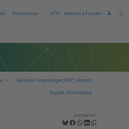
Cerca
C
ici
Governança
ATIC - Atenció a l'usuari
e
r
c
a
a
v
a
n
Serveis i Avantatges UPC Alumni
a
ç
Suport AlumniMés
a
d
a
Comparteix:
…