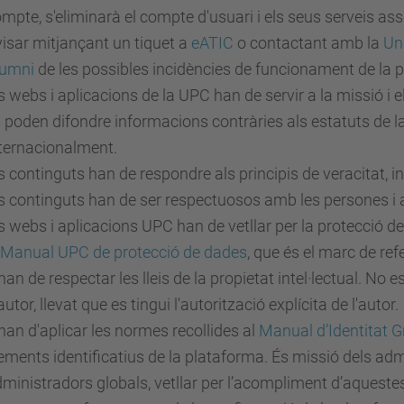
mpte, s'eliminarà el compte d'usuari i els seus serveis ass
isar mitjançant un tiquet a
eATIC
o contactant amb la
Uni
lumni
de les possibles incidències de funcionament de la 
s webs i aplicacions de la UPC han de servir a la missió i el
 poden difondre informacions contràries als estatuts de l
ternacionalment.
s continguts han de respondre als principis de veracitat, int
s continguts han de ser respectuosos amb les persones i 
s webs i aplicacions UPC han de vetllar per la protecció d
Manual UPC de protecció de dades
, que és el marc de re
han de respectar les lleis de la propietat intel·lectual. No 
autor, llevat que es tingui l'autorització explícita de l'autor.
han d'aplicar les normes recollides al
Manual d’Identitat G
ements identificatius de la plataforma. És missió dels ad
ministradors globals, vetllar per l’acompliment d’aquestes