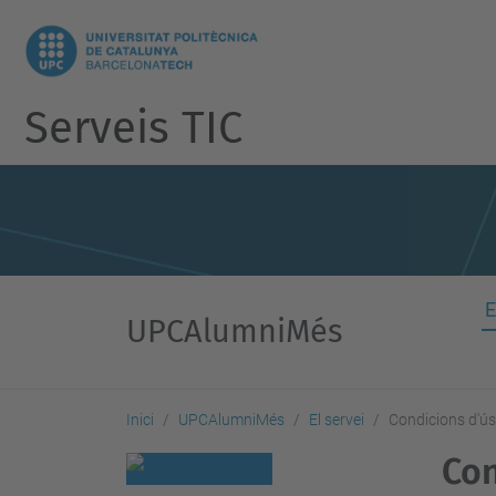
Serveis TIC
E
UPCAlumniMés
Inici
UPCAlumniMés
El servei
Condicions d'ús
Con