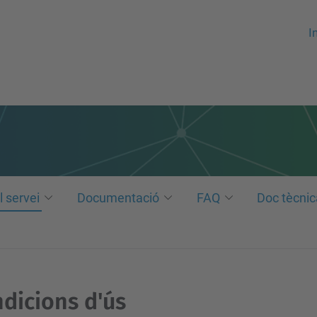
In
l servei
Documentació
FAQ
Doc tècnic
dicions d'ús