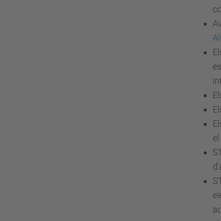
co
Av
A
El
es
in
El
El
El
el
S'
d'
S'
el
ad