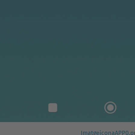
ImatgeiconaAPP0.p