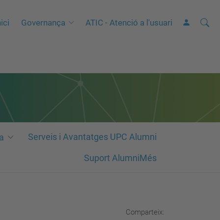
Cerca
C
ici
Governança
ATIC - Atenció a l'usuari
e
r
c
a
a
v
a
n
Serveis i Avantatges UPC Alumni
a
ç
Suport AlumniMés
a
d
a
…
Comparteix: