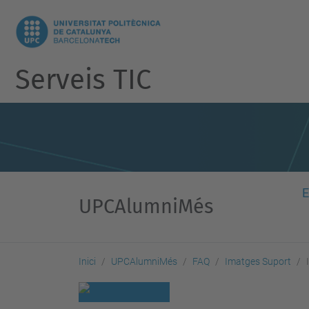
Serveis TIC
E
UPCAlumniMés
Inici
UPCAlumniMés
FAQ
Imatges Suport