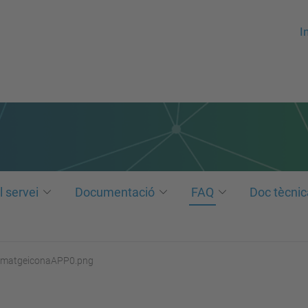
In
l servei
Documentació
FAQ
Doc tècnic
ImatgeiconaAPP0.png