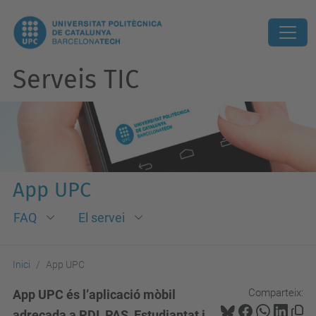
Serveis TIC
App UPC
FAQ
El servei
Inici
App UPC
Comparteix:
App UPC és l’aplicació mòbil
adreçada a PDI, PAS, Estudiantat i