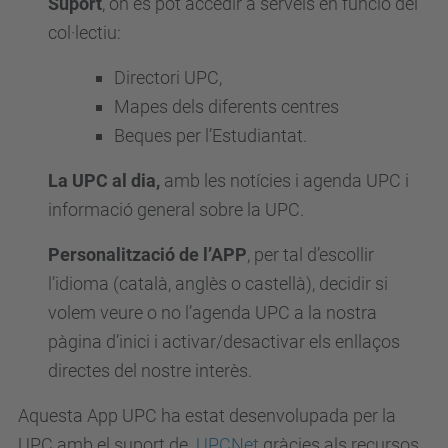
Suport
, on es pot accedir a serveis en funció del
col·lectiu:
Directori UPC,
Mapes dels diferents centres
Beques per l’Estudiantat.
La UPC al dia,
amb les notícies i agenda UPC i
informació general sobre la UPC.
Personalització de l’APP
, per tal d’escollir
l’idioma (català, anglès o castellà), decidir si
volem veure o no l’agenda UPC a la nostra
pàgina d’inici i activar/desactivar els enllaços
directes del nostre interès.
Aquesta App UPC ha estat desenvolupada per la
UPC amb el suport de
UPCNet
gràcies als recursos