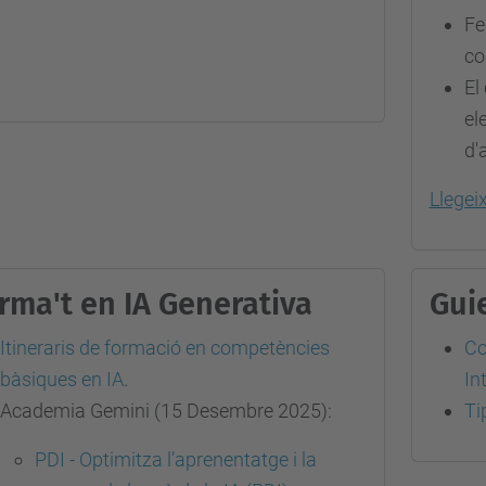
Fe
co
El
el
d'
Llegei
rma't en IA Generativa
Gui
Itineraris de formació en competències
Co
bàsiques en IA
.
Int
Academia Gemini (15 Desembre 2025):
Ti
PDI - Optimitza l’aprenentatge i la