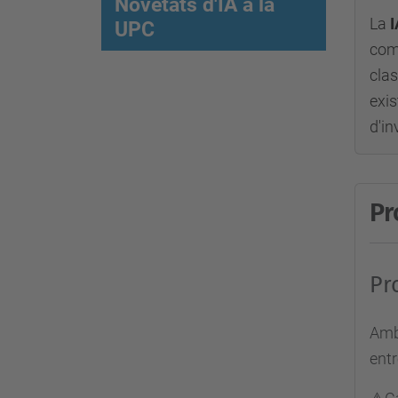
Novetats d'IA a la
La
I
UPC
com 
clas
exis
d'in
Pr
Pr
Amb 
entr