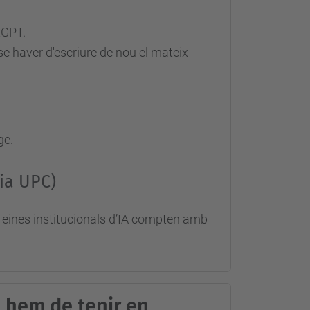
tGPT.
se haver d'escriure de nou el mateix
ge.
cia UPC)
eines institucionals d’IA compten amb
 hem de tenir en