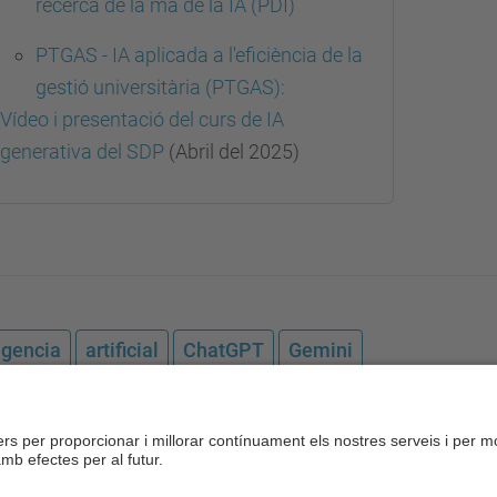
recerca de la mà de la IA (PDI)
PTGAS - IA aplicada a l'eficiència de la
gestió universitària (PTGAS):
Vídeo i presentació del curs de IA
generativa del SDP
(Abril del 2025)
igencia
artificial
ChatGPT
Gemini