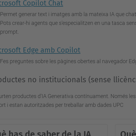
crosoft Copilot Chat
Permet generar text i imatges amb la mateixa IA que cha
Pots crear-hi agents que s'especialitzen en una tasca sen
prompt.
crosoft Edge amb Copilot
Fes preguntes sobre les pàgines obertes al navegador Ed
oductes no institucionals (sense llicèn
urten productes d'IA Generativa contínuament. Només les 
rt i estan autoritzades per treballar amb dades UPC
è has de saber de la IA
Què