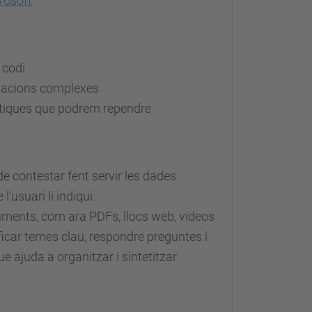
rosoft
 codi
igacions complexes
àtiques que podrem rependre
de contestar fent servir les dades
'usuari li indiqui.
cuments, com ara PDFs, llocs web, vídeos
ficar temes clau, respondre preguntes i
ue ajuda a organitzar i sintetitzar