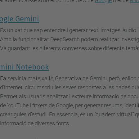
al autenticar-se amb el compte UPC de
Google
o el de
Mic
ogle Gemini
És un xat que sap entendre i generar text, imatges, àudio i
Amb la funcionalitat DeepSearch podem realitzar invest
Va guardant les diferents converses sobre diferents tem
mini Notebook
Fa servir la mateixa IA Generativa de Gemini, però, enlloc 
d'internet, circumscriu les seves respostes a les dades que l
Permet als usuaris analitzar i extreure informació de do
de YouTube i fitxers de Google, per generar resums, identi
crear guies d'estudi. En essència, és un “quadern virtual” q
informació de diverses fonts.