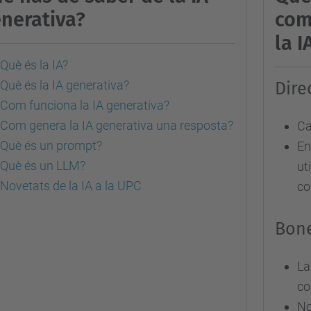
nerativa?
com
la I
Què és la IA?
Què és la IA generativa?
Dire
Com funciona la IA generativa?
Com genera la IA generativa una resposta?
Ca
Què és un prompt?
En
Què és un LLM?
ut
Novetats de la IA a la UPC
co
Bone
La
co
No