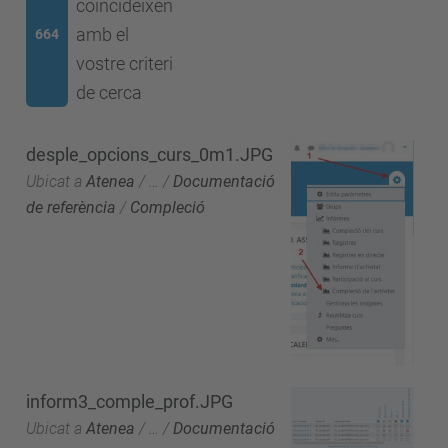
coincideixen
amb el
664
vostre criteri
de cerca
desple_opcions_curs_0m1.JPG
Ubicat a
Atenea
/
…
/
Documentació
de referència
/
Compleció
inform3_comple_prof.JPG
Ubicat a
Atenea
/
…
/
Documentació