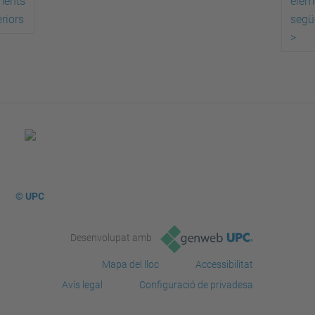
ments
elem
riors
segü
>
© UPC
Desenvolupat amb
Mapa del lloc
Accessibilitat
Avís legal
Configuració de privadesa