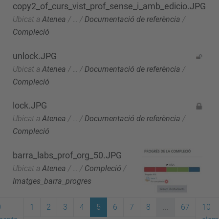
copy2_of_curs_vist_prof_sense_i_amb_edicio.JPG
Ubicat a
Atenea
/
…
/
Documentació de referència
/
Compleció
unlock.JPG
Ubicat a
Atenea
/
…
/
Documentació de referència
/
Compleció
lock.JPG
Ubicat a
Atenea
/
…
/
Documentació de referència
/
Compleció
barra_labs_prof_org_50.JPG
Ubicat a
Atenea
/
…
/
Compleció
/
Imatges_barra_progres
0
1
2
3
4
5
6
7
8
...
67
10