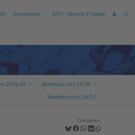
Cerca
C
ici
Governança
ATIC - Atenció a l'usuari
e
r
c
a
a
v
a
n
rs 2024/25
Novetats curs 25/26
ç
Novetats curs 26/27
a
d
a
Comparteix:
…