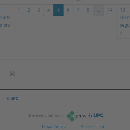
0
1
2
3
4
5
6
7
8
...
14
10
ments
elem
riors
segü
>
© UPC
Desenvolupat amb
Mapa del lloc
Accessibilitat