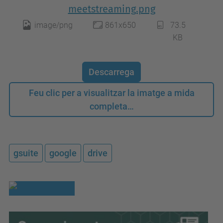
meetstreaming.png
image/png
861x650
73.5
KB
Descarrega
Feu clic per a visualitzar la imatge a mida
completa…
gsuite
google
drive