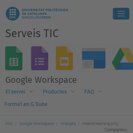
Serveis TIC
Google Workspace
El servei
Productes
FAQ
Forma't en G Suite
Inici
Google Workspace
Imatges
meetstreaming.png
Comparteix: