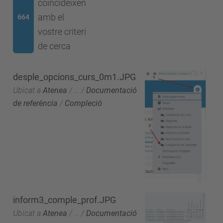
coincideixen
amb el
664
vostre criteri
de cerca
desple_opcions_curs_0m1.JPG
Ubicat a
Atenea
/
…
/
Documentació
de referència
/
Compleció
inform3_comple_prof.JPG
Ubicat a
Atenea
/
…
/
Documentació