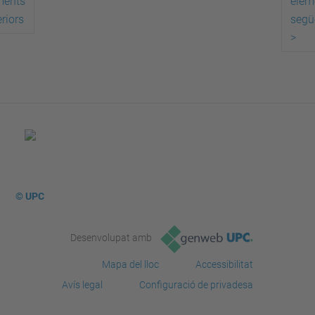
ments
elem
riors
segü
>
© UPC
Desenvolupat amb
Mapa del lloc
Accessibilitat
Avís legal
Configuració de privadesa