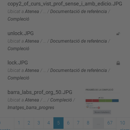
copy2_of_curs_vist_prof_sense_i_amb_edicio.JPG
Ubicat a
Atenea
/
…
/
Documentació de referència
/
Compleció
unlock.JPG
Ubicat a
Atenea
/
…
/
Documentació de referència
/
Compleció
lock.JPG
Ubicat a
Atenea
/
…
/
Documentació de referència
/
Compleció
barra_labs_prof_org_50.JPG
Ubicat a
Atenea
/
…
/
Compleció
/
Imatges_barra_progres
0
1
2
3
4
5
6
7
8
...
67
10