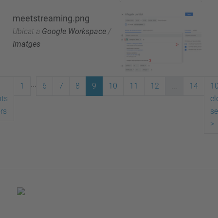
meetstreaming.png
Ubicat a
Google Workspace
/
Imatges
...
1
6
7
8
9
10
11
12
...
14
1
ts
el
ors
se
>