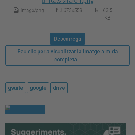
unitats share 1.png
image/png
673x558
63.5
KB
Descarrega
Feu clic per a visualitzar la imatge a mida
completa…
gsuite
google
drive