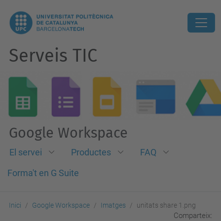
Serveis TIC
Google Workspace
El servei
Productes
FAQ
Forma't en G Suite
Inici
Google Workspace
Imatges
unitats share 1.png
Comparteix: