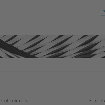
In
 criteri de cerca
Filtra el