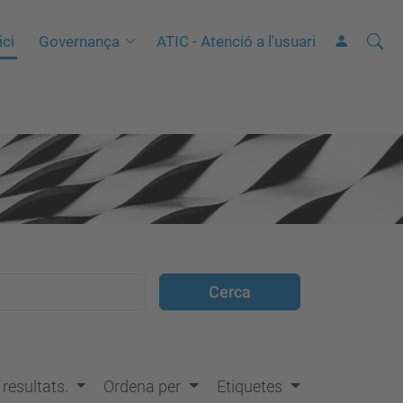
Cerca
C
ici
Governança
ATIC - Atenció a l'usuari
e
r
c
a
a
v
a
n
ç
a
d
a
…
s resultats.
Ordena per
Etiquetes