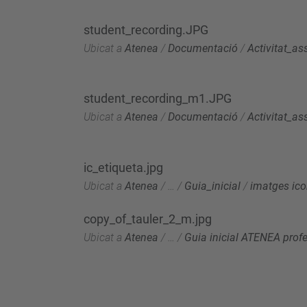
student_recording.JPG
Ubicat a
Atenea
/
Documentació
/
Activitat_as
student_recording_m1.JPG
Ubicat a
Atenea
/
Documentació
/
Activitat_as
ic_etiqueta.jpg
Ubicat a
Atenea
/
…
/
Guia_inicial
/
imatges ic
copy_of_tauler_2_m.jpg
Ubicat a
Atenea
/
…
/
Guia inicial ATENEA prof