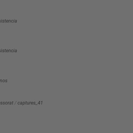
sistencia
sistencia
onos
essorat
/
captures_41