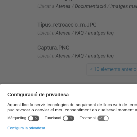
Ubicat a
Atenea
/
Documentació
/
imatges mal
Tipus_retroaccio_m.JPG
Ubicat a
Atenea
/
FAQ
/
imatges faq
Captura.PNG
Ubicat a
Atenea
/
FAQ
/
imatges faq
<
10 elements anterio