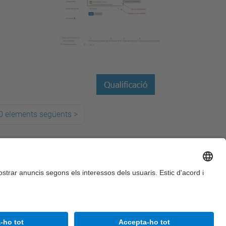
0 elements següents
>