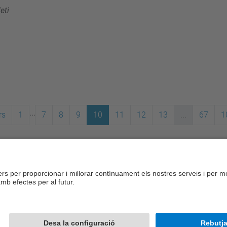
eti
...
rs
1
7
8
9
10
11
12
13
...
67
1