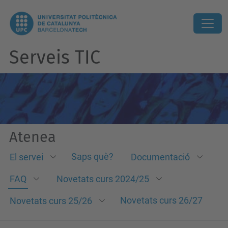
Serveis TIC
Atenea
Saps què?
El servei
Documentació
FAQ
Novetats curs 2024/25
Novetats curs 26/27
Novetats curs 25/26