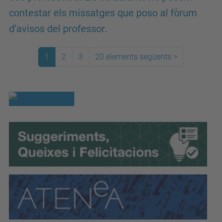
contestar els missatges que poso al fòrum
d’avisos del professor.
1
2
3
20 elements següents
>