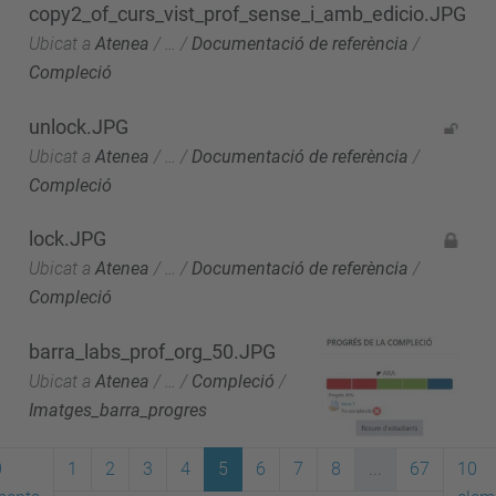
copy2_of_curs_vist_prof_sense_i_amb_edicio.JPG
Ubicat a
Atenea
/
…
/
Documentació de referència
/
Compleció
unlock.JPG
Ubicat a
Atenea
/
…
/
Documentació de referència
/
Compleció
lock.JPG
Ubicat a
Atenea
/
…
/
Documentació de referència
/
Compleció
barra_labs_prof_org_50.JPG
Ubicat a
Atenea
/
…
/
Compleció
/
Imatges_barra_progres
0
1
2
3
4
5
6
7
8
...
67
10