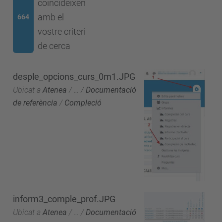
coincideixen
amb el
664
vostre criteri
de cerca
desple_opcions_curs_0m1.JPG
Ubicat a
Atenea
/
…
/
Documentació
de referència
/
Compleció
inform3_comple_prof.JPG
Ubicat a
Atenea
/
…
/
Documentació