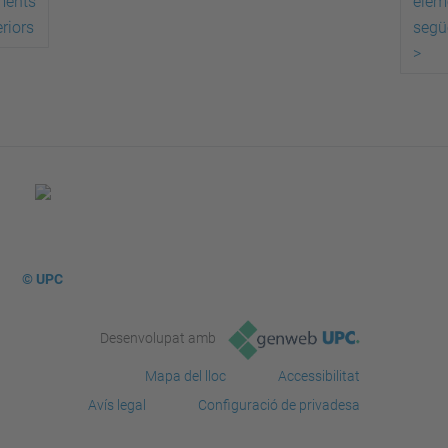
ments
elem
riors
segü
>
© UPC
Desenvolupat amb
Mapa del lloc
Accessibilitat
Avís legal
Configuració de privadesa