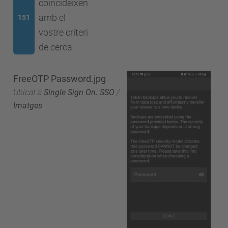
coincideixen
amb el
151
vostre criteri
de cerca
FreeOTP Password.jpg
Ubicat a
Single Sign On. SSO
/
Imatges