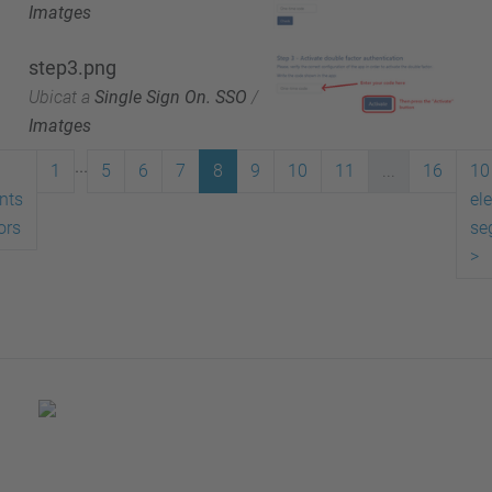
Imatges
step3.png
Ubicat a
Single Sign On. SSO
/
Imatges
...
1
5
6
7
8
9
10
11
...
16
10
nts
el
ors
se
>