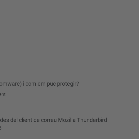
nsomware) i com em puc protegir?
ent
des del client de correu Mozilla Thunderbird
ó