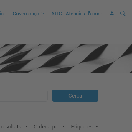
Cerca
C
ici
Governança
ATIC - Atenció a l'usuari
e
r
c
a
a
v
a
n
ç
a
d
a
…
s resultats.
Ordena per
Etiquetes