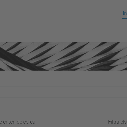
In
 criteri de cerca
Filtra el