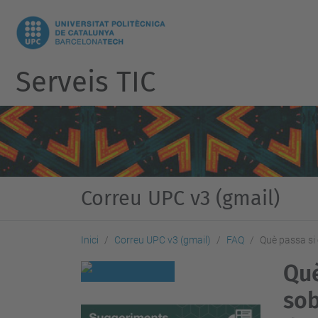
Serveis TIC
Correu UPC v3 (gmail)
Inici
Correu UPC v3 (gmail)
FAQ
Què passa si
Què
sob