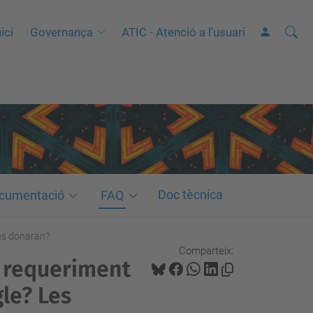
Cerca
C
ici
Governança
ATIC - Atenció a l'usuari
e
r
c
a
a
v
a
n
Doc tècnica
cumentació
FAQ
ç
a
Les donaran?
Comparteix:
d
n requeriment
a
le? Les
…