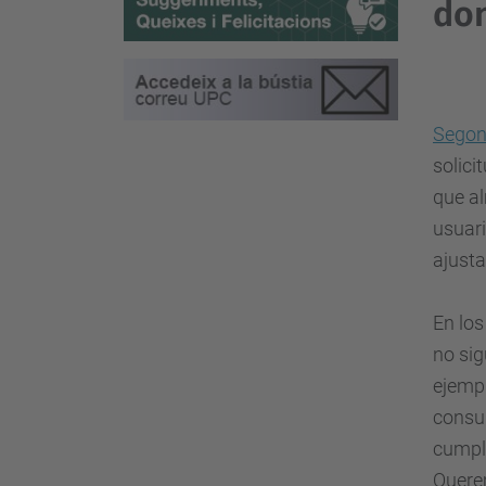
do
Segons
solici
que al
usuari
ajusta
En los
no sig
ejempl
consu
cumpli
Quere