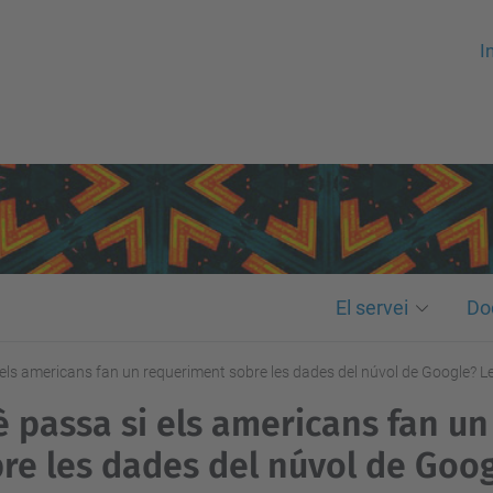
In
El servei
Do
 els americans fan un requeriment sobre les dades del núvol de Google? 
 passa si els americans fan u
re les dades del núvol de Goog