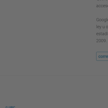
acceso
Google
ley u 
estadí
2009.
corr
© UPC