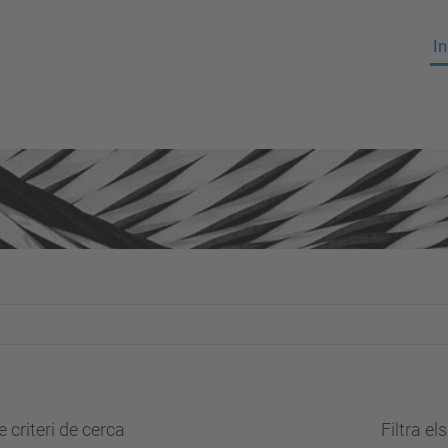
In
 criteri de cerca
Filtra el