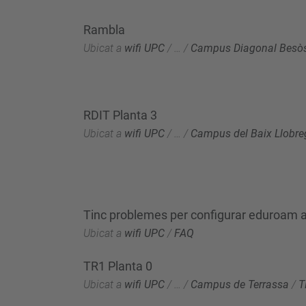
Rambla
Ubicat a
wifi UPC
/
…
/
Campus Diagonal Besò
RDIT Planta 3
Ubicat a
wifi UPC
/
…
/
Campus del Baix Llobreg
Tinc problemes per configurar eduroam am
Ubicat a
wifi UPC
/
FAQ
TR1 Planta 0
Ubicat a
wifi UPC
/
…
/
Campus de Terrassa
/
T