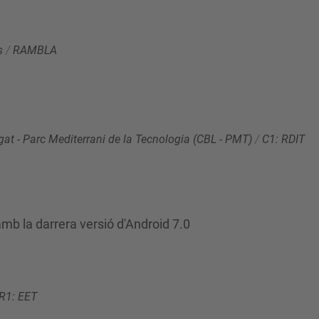
s
/
RAMBLA
at - Parc Mediterrani de la Tecnologia (CBL - PMT)
/
C1: RDIT
b la darrera versió d'Android 7.0
R1: EET