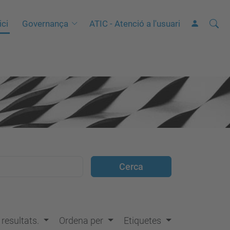
Cerca
C
ici
Governança
ATIC - Atenció a l'usuari
e
r
c
a
a
v
a
n
ç
a
d
a
…
s resultats.
Ordena per
Etiquetes