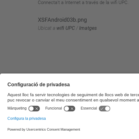
Connecta't a Internet a través de la wifi UPC.
XSFAndroid03b.png
Ubicat a
wifi UPC
/
Imatges
© UPC