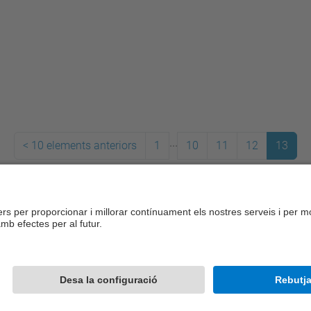
...
<
10 elements anteriors
1
10
11
12
13
Desenvolupat amb
Mapa del lloc