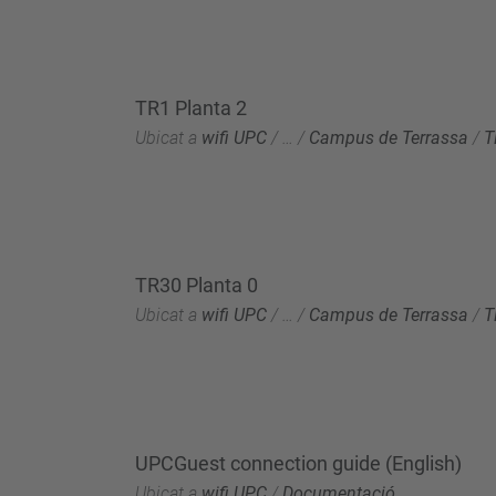
TR1 Planta 2
Ubicat a
wifi UPC
/
…
/
Campus de Terrassa
/
T
TR30 Planta 0
Ubicat a
wifi UPC
/
…
/
Campus de Terrassa
/
T
UPCGuest connection guide (English)
Ubicat a
wifi UPC
/
Documentació