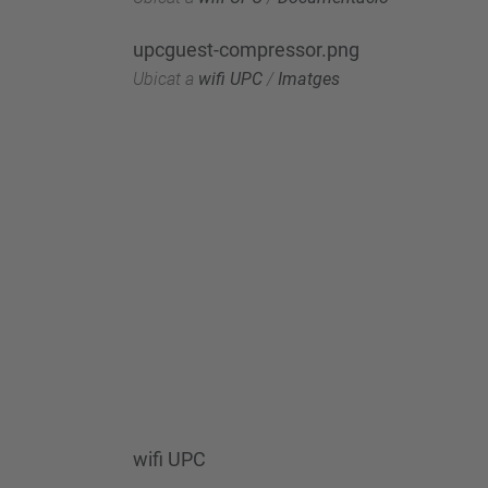
upcguest-compressor.png
Ubicat a
wifi UPC
/
Imatges
wifi UPC