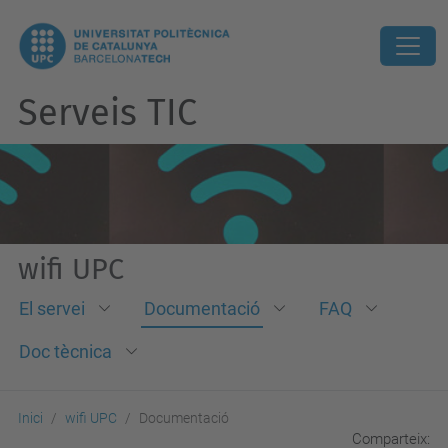
Serveis TIC
wifi UPC
El servei
Documentació
FAQ
Doc tècnica
Inici
wifi UPC
Documentació
Comparteix: