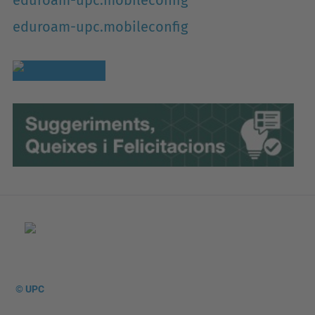
eduroam-upc.mobileconfig
eduroam-upc.mobileconfig
© UPC