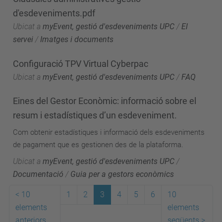
d'esdeveniments.pdf
Ubicat a
myEvent, gestió d'esdeveniments UPC
/
El
servei
/
Imatges i documents
Configuració TPV Virtual Cyberpac
Ubicat a
myEvent, gestió d'esdeveniments UPC
/
FAQ
Eines del Gestor Econòmic: informació sobre el
resum i estadístiques d’un esdeveniment.
Com obtenir estadístiques i informació dels esdeveniments
de pagament que es gestionen des de la plataforma.
Ubicat a
myEvent, gestió d'esdeveniments UPC
/
Documentació
/
Guia per a gestors econòmics
<
10
1
2
3
4
5
6
10
elements
elements
anteriors
següents
>