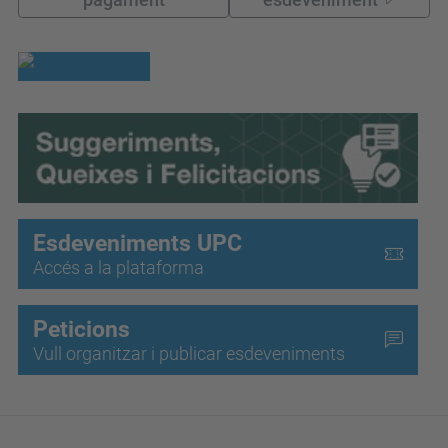
Esdeveniments UPC
Accés a la plataforma
Peticions
Vull organitzar i publicar esdeveniments