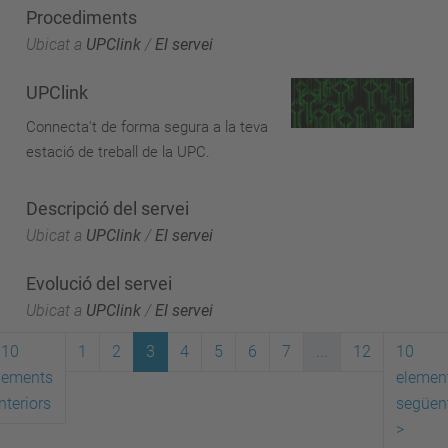
Procediments
Ubicat a
UPClink
/
El servei
UPClink
Connecta't de forma segura a la teva
estació de treball de la UPC.
Descripció del servei
Ubicat a
UPClink
/
El servei
Evolució del servei
Ubicat a
UPClink
/
El servei
10
1
2
3
4
5
6
7
...
12
10
lements
elemen
nteriors
següen
>