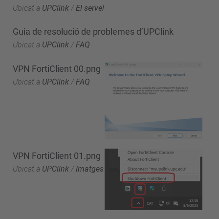
Ubicat a
UPClink
/
El servei
Guia de resolució de problemes d’UPClink
Ubicat a
UPClink
/
FAQ
VPN FortiClient 00.png
Ubicat a
UPClink
/
FAQ
VPN FortiClient 01.png
Ubicat a
UPClink
/
Imatges