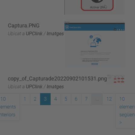
Captura.PNG
Ubicat a
UPClink
/
Imatges
copy_of_Capturade20220902101531.png
Ubicat a
UPClink
/
Imatges
10
1
2
3
4
5
6
7
...
12
10
lements
elemen
nteriors
següen
>