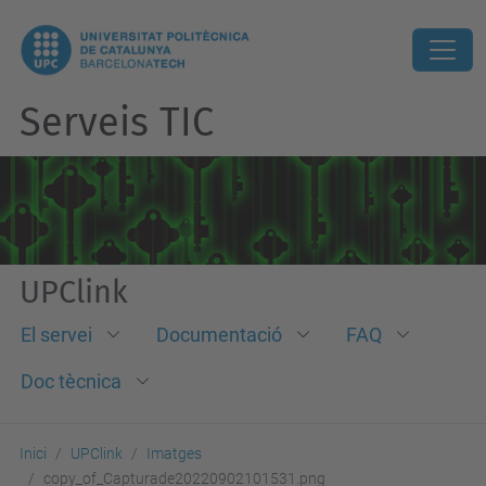
Serveis TIC
UPClink
El servei
Documentació
FAQ
Doc tècnica
Inici
UPClink
Imatges
copy_of_Capturade20220902101531.png