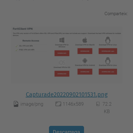
Comparteix:
Capturade20220902101531.png
image/png
1146x589
72.2
KB
Descarrega