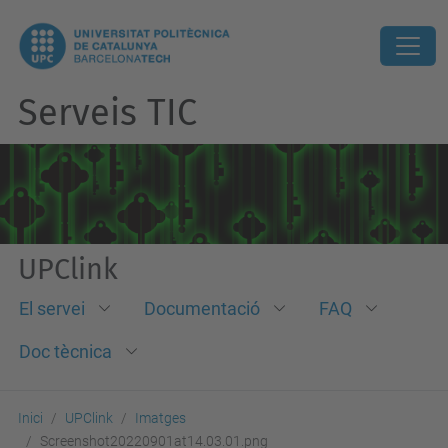
Serveis TIC
UPClink
El servei
Documentació
FAQ
Doc tècnica
Inici
UPClink
Imatges
Screenshot20220901at14.03.01.png