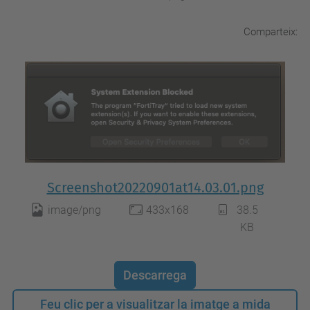
Comparteix:
Screenshot20220901at14.03.01.png
image/png
433x168
38.5
KB
Descarrega
Feu clic per a visualitzar la imatge a mida