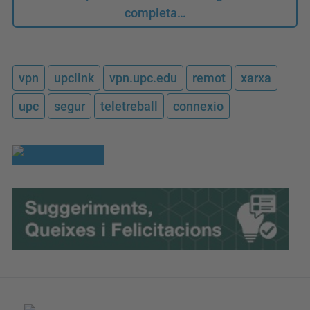
completa…
vpn
upclink
vpn.upc.edu
remot
xarxa
upc
segur
teletreball
connexio