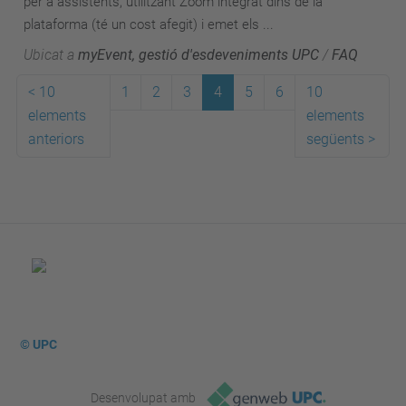
per a assistents, utilitzant Zoom integrat dins de la
plataforma (té un cost afegit) i emet els ...
Ubicat a
myEvent, gestió d'esdeveniments UPC
/
FAQ
<
10
1
2
3
4
5
6
10
elements
elements
anteriors
següents
>
© UPC
Desenvolupat amb