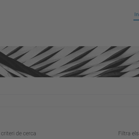
In
criteri de cerca
Filtra el