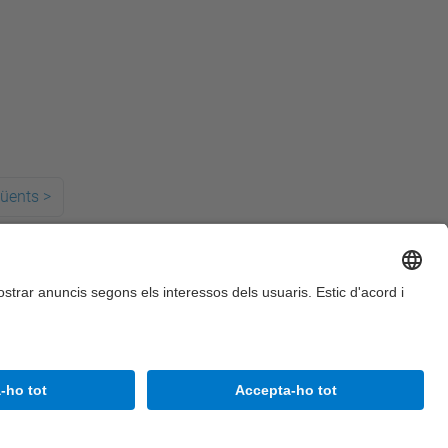
güents
>
Accessibilitat
Avís legal
Configuració de privadesa