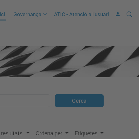
Cerca
C
ici
Governança
ATIC - Atenció a l'usuari
e
r
c
a
a
v
a
n
ç
a
d
a
…
s resultats.
Ordena per
Etiquetes