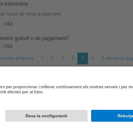
en esborrany
le l'opció de tornar a esborrany
/
FAQ
iment gratuït o de pagament?
/
FAQ
ements anteriors
1
2
3
4
5
6
8 elements se
Desenvolupat amb
Mapa del lloc