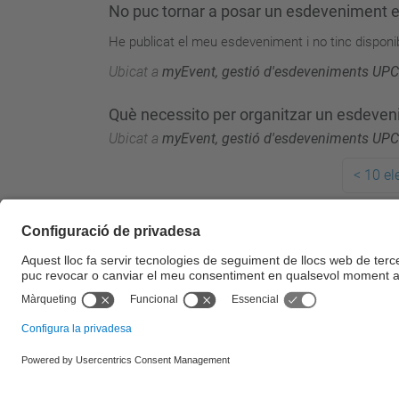
No puc tornar a posar un esdeveniment 
He publicat el meu esdeveniment i no tinc disponib
Ubicat a
myEvent, gestió d'esdeveniments UPC
Què necessito per organitzar un esdeven
Ubicat a
myEvent, gestió d'esdeveniments UPC
<
10 el
© UPC