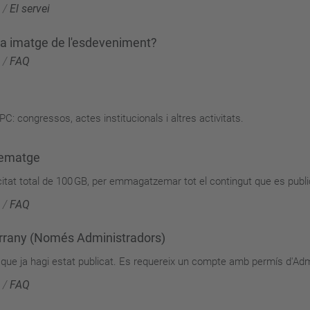
/
El servei
 la imatge de l'esdeveniment?
/
FAQ
C: congressos, actes institucionals i altres activitats.
zematge
t total de 100 GB, per emmagatzemar tot el contingut que es publica
/
FAQ
rrany (Només Administradors)
que ja hagi estat publicat. Es requereix un compte amb permís d'Admin
/
FAQ