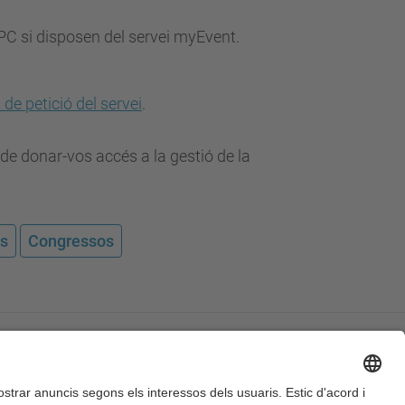
UPC si disposen del servei myEvent.
 de petició del servei
.
de donar-vos accés a la gestió de la
es
Congressos