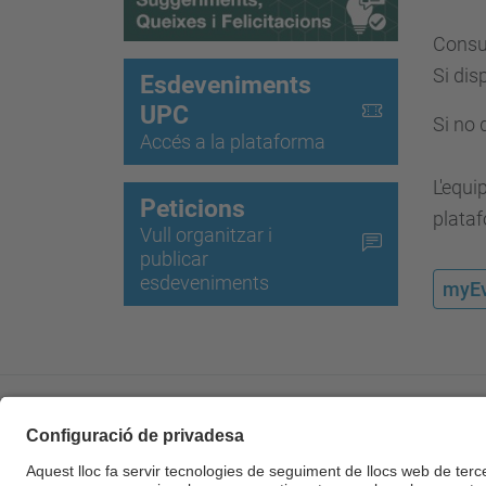
Consul
Si dis
Esdeveniments
UPC
Si no 
Accés a la plataforma
L'equi
Peticions
plataf
Vull organitzar i
publicar
esdeveniments
myEv