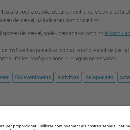
teu a la vostra escola, departament, àrea o servei de la 
posen del servei, us indicaran com procedir-hi.
disposeu del servei, podeu demanar-lo omplint
el formulari
p de myEvent es posarà en contacte amb vosaltres per tal 
orma i fer les configuracions que siguin necessàries.
ent
Esdeveniments
activitats
Symposium
act