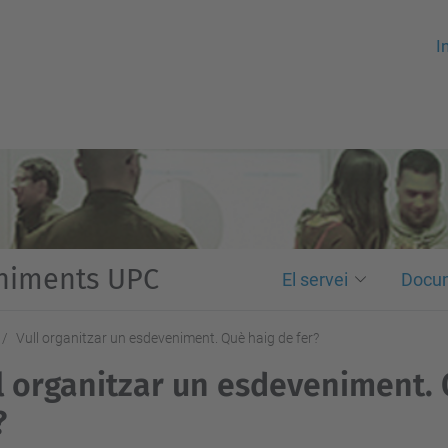
In
eniments UPC
El servei
Docu
Vull organitzar un esdeveniment. Què haig de fer?
l organitzar un esdeveniment.
?