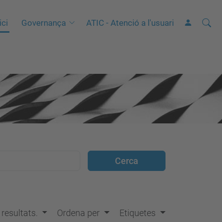
Cerca
C
ici
Governança
ATIC - Atenció a l'usuari
e
r
c
a
a
v
a
n
ç
a
d
a
…
s resultats.
Ordena per
Etiquetes