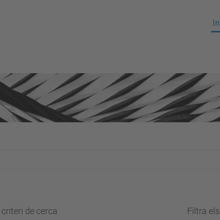
In
criteri de cerca
Filtra el