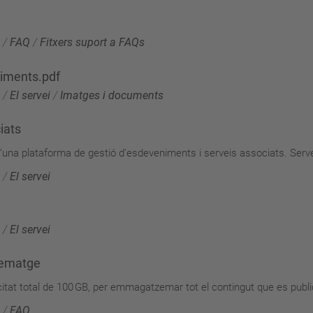
/
FAQ
/
Fitxers suport a FAQs
niments.pdf
/
El servei
/
Imatges i documents
iats
una plataforma de gestió d’esdeveniments i serveis associats. Serve
/
El servei
/
El servei
zematge
t total de 100 GB, per emmagatzemar tot el contingut que es publica
/
FAQ