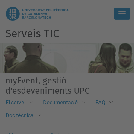
Serveis TIC
myEvent, gestió
d'esdeveniments UPC
El servei
Documentació
FAQ
Doc tècnica