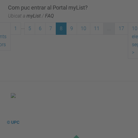
Com puc entrar al Portal myList?
Ubicat a
myList
/
FAQ
...
1
5
6
7
8
9
10
11
...
17
10
nts
el
ors
se
>
© UPC