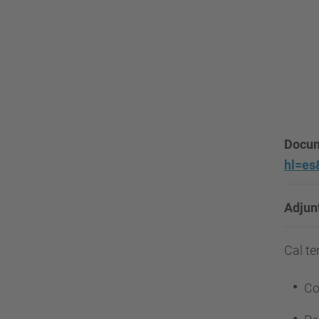
Docume
hl=es
Adjunt
Cal te
Co