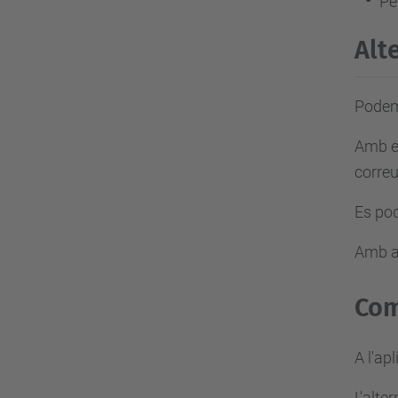
Pe
Alt
Podem
Amb el
correu
Es pod
Amb aq
Com
A l'ap
L'alte