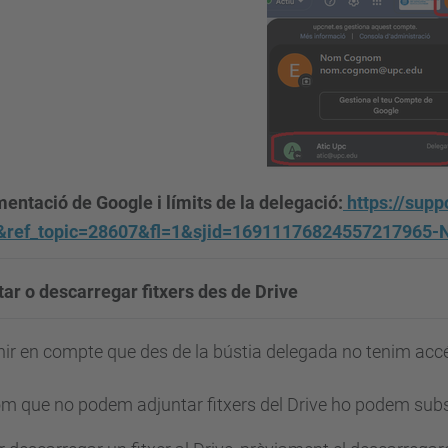
ntació de Google i límits de la delegació:
https://sup
&ref_topic=28607&fl=1&sjid=16911176824557217965-
ar o descarregar fitxers des de Drive
nir en compte que des de la bústia delegada no tenim accé
m que no podem adjuntar fitxers del Drive ho podem substi