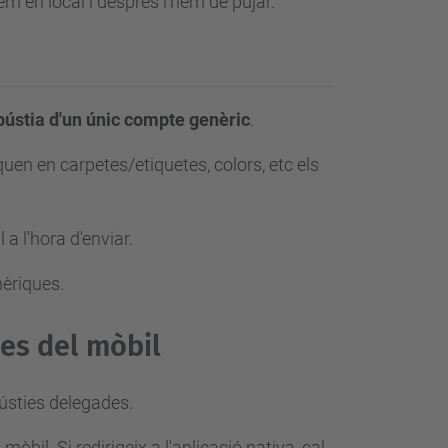
em en local i després l'hem de pujar.
 bústia d'un únic compte genèric
.
quen en carpetes/etiquetes, colors, etc els
a l'hora d'enviar.
èriques.
es del mòbil
bústies delegades.
bil. Si redirigeix a l'aplicació nativa, cal