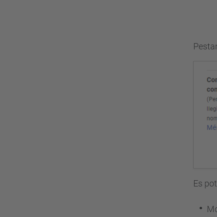
Pestan
Es pot
Mo