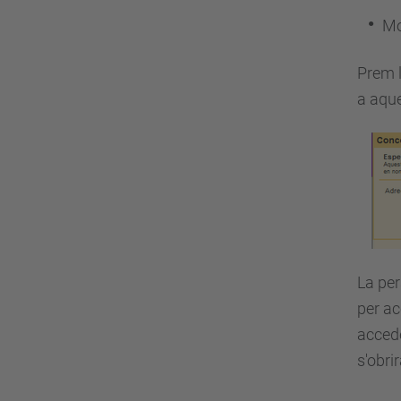
Mo
Prem l
a aque
La per
per ac
accede
s'obri