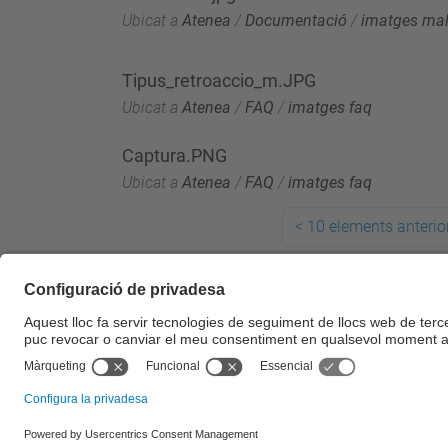
Ubicat a
Atenea
/
Documentació
/
imatges mal
Tipus_retroaccio_m.JPG
Ubicat a
Atenea
/
FAQ
/
imatges faq
Captura.PNG
Ubicat a
Atenea
/
FAQ
/
imatges faq
<
10 elements anterio