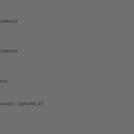
sistencia
sistencia
onos
essorat
/
captures_41