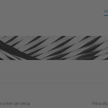
In
 criteri de cerca
Filtra el