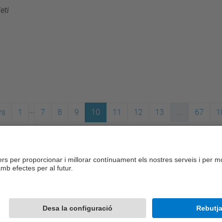
eti
...
rs
1
7
8
9
10
11
12
13
...
67
1