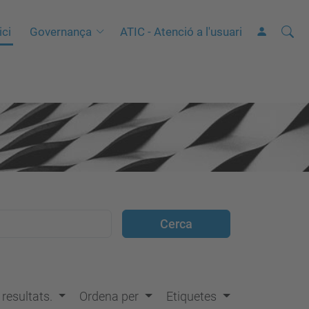
Cerca
C
ici
Governança
ATIC - Atenció a l'usuari
e
r
c
a
a
v
a
n
ç
a
d
a
…
s resultats.
Ordena per
Etiquetes