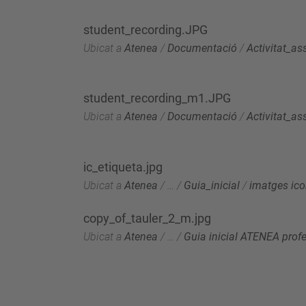
student_recording.JPG
Ubicat a
Atenea
/
Documentació
/
Activitat_as
student_recording_m1.JPG
Ubicat a
Atenea
/
Documentació
/
Activitat_as
ic_etiqueta.jpg
Ubicat a
Atenea
/
…
/
Guia_inicial
/
imatges ic
copy_of_tauler_2_m.jpg
Ubicat a
Atenea
/
…
/
Guia inicial ATENEA prof