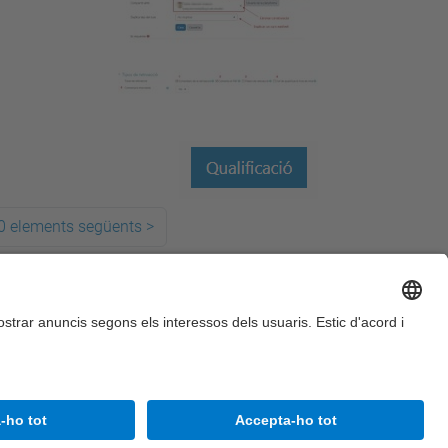
0 elements següents
>