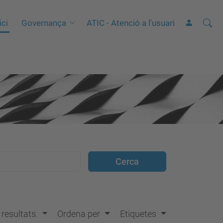
Cerca
C
ici
Governança
ATIC - Atenció a l'usuari
e
r
c
a
a
v
a
n
ç
a
d
a
…
s resultats.
Ordena per
Etiquetes