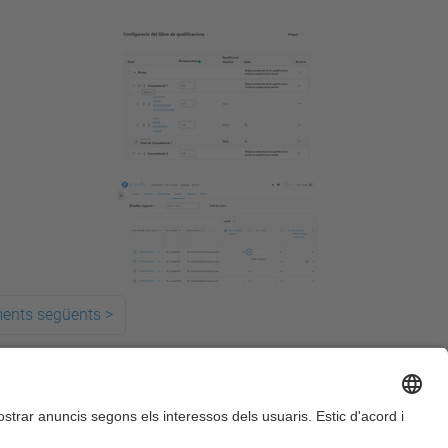
ments següents
>