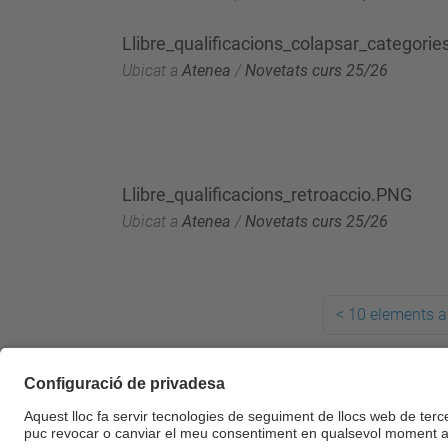
Llibre_qualificacions_colapsar_categorie
Ubicat a
Atenea
/
Novetats curs 25/26
Llibre_qualificacions_retroaccio.PNG
Ubicat a
Atenea
/
Novetats curs 25/26
<
10 elements a