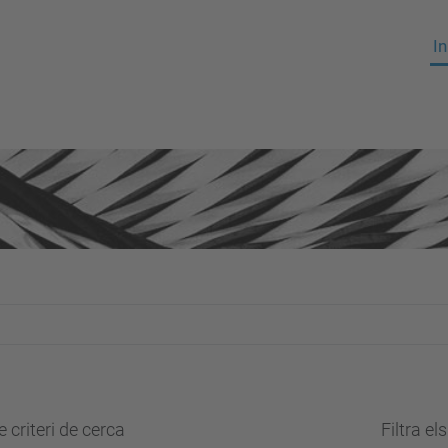
In
 criteri de cerca
Filtra el