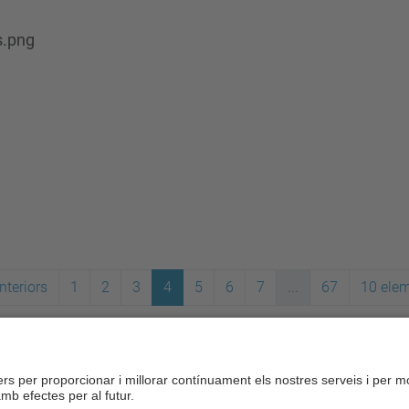
s.png
nteriors
1
2
3
4
5
6
7
...
67
10 ele