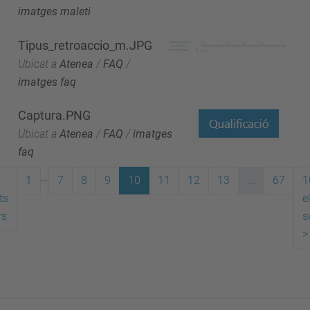
imatges maleti
Tipus_retroaccio_m.JPG
Ubicat a
Atenea
/
FAQ
/
imatges faq
Captura.PNG
Ubicat a
Atenea
/
FAQ
/
imatges
faq
...
1
7
8
9
10
11
12
13
...
67
1
ts
e
rs
s
>