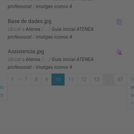
professorat
/
imatges iconos 4
Base de dades.jpg
Ubicat a
Atenea
/
…
/
Guia inicial ATENEA
professorat
/
imatges iconos 4
Assistencia.jpg
Ubicat a
Atenea
/
…
/
Guia inicial ATENEA
professorat
/
imatges iconos 4
...
1
7
8
9
10
11
12
13
...
67
1
ts
e
rs
s
>