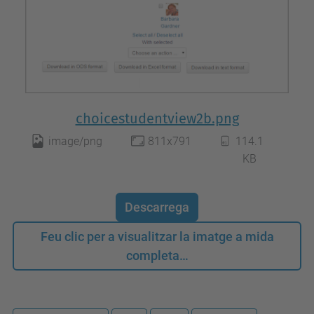
choicestudentview2b.png
image/png
811x791
114.1
KB
Descarrega
Feu clic per a visualitzar la imatge a mida
completa…