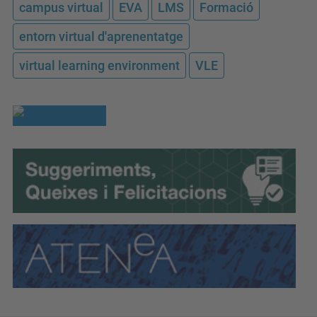
campus virtual
EVA
LMS
Formació
entorn virtual d'aprenentatge
virtual learning environment
VLE