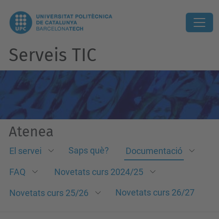
Serveis TIC
Atenea
Saps què?
El servei
Documentació
FAQ
Novetats curs 2024/25
Novetats curs 26/27
Novetats curs 25/26