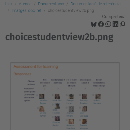
Inici
Atenea
Documentació
Documentació de referència
Imatges_doc_ref
choicestudentview2b.png
Comparteix:
choicestudentview2b.png