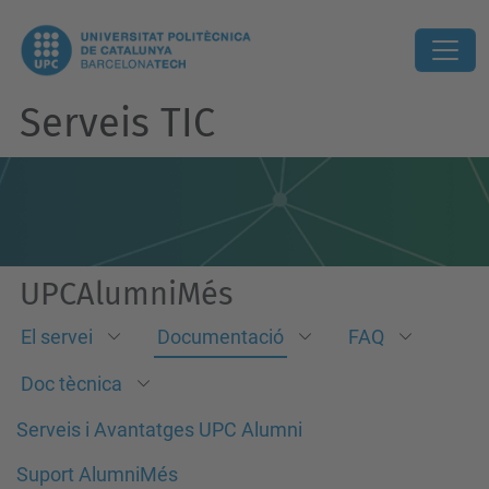
Serveis TIC
UPCAlumniMés
El servei
Documentació
FAQ
Doc tècnica
Serveis i Avantatges UPC Alumni
Suport AlumniMés