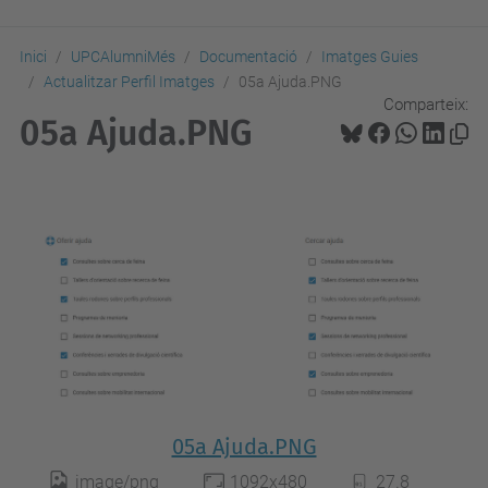
Inici
UPCAlumniMés
Documentació
Imatges Guies
Actualitzar Perfil Imatges
05a Ajuda.PNG
Comparteix:
05a Ajuda.PNG
05a Ajuda.PNG
image/png
1092x480
27.8