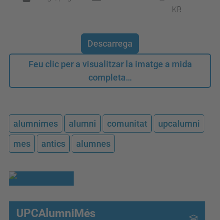
KB
Descarrega
Feu clic per a visualitzar la imatge a mida
completa…
alumnimes
alumni
comunitat
upcalumni
mes
antics
alumnes
UPCAlumniMés