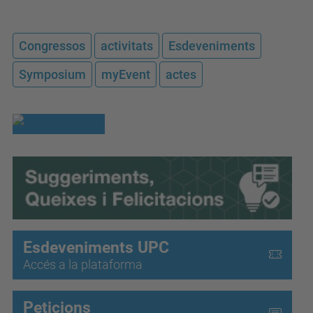
Congressos
activitats
Esdeveniments
Symposium
myEvent
actes
Esdeveniments UPC
Accés a la plataforma
Peticions