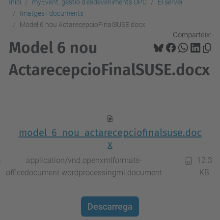
Inici
myEvent, gestió d'esdeveniments UPC
El servei
Imatges i documents
Model 6 nou ActarecepcioFinalSUSE.docx
Comparteix:
Model 6 nou
ActarecepcioFinalSUSE.docx
model_6_nou_actarecepciofinalsuse.doc
x
application/vnd.openxmlformats-
12.3
officedocument.wordprocessingml.document
KB
Descarrega