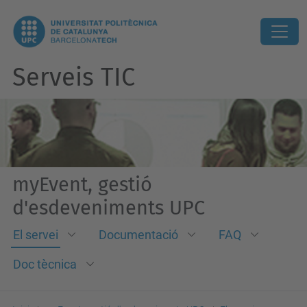
Serveis TIC
myEvent, gestió
d'esdeveniments UPC
El servei
Documentació
FAQ
Doc tècnica