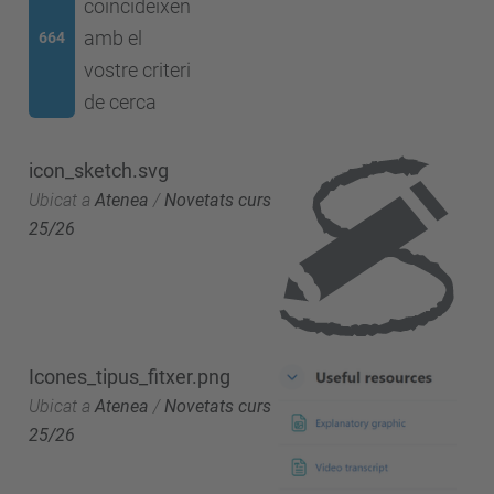
coincideixen
amb el
664
vostre criteri
de cerca
icon_sketch.svg
Ubicat a
Atenea
/
Novetats curs
25/26
Icones_tipus_fitxer.png
Ubicat a
Atenea
/
Novetats curs
25/26