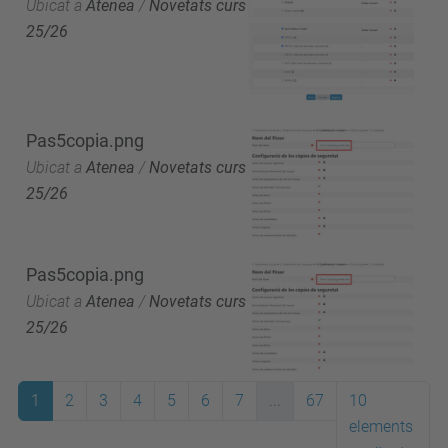
Ubicat a
Atenea
/
Novetats curs
25/26
Pas5copia.png
Ubicat a
Atenea
/
Novetats curs
25/26
Pas5copia.png
Ubicat a
Atenea
/
Novetats curs
25/26
1
2
3
4
5
6
7
...
67
10
elements