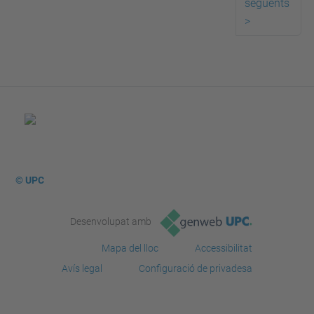
següents
>
© UPC
Desenvolupat amb
Mapa del lloc
Accessibilitat
Avís legal
Configuració de privadesa