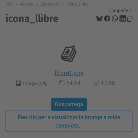
Inici
Atenea
Saps què?
icona_llibre
Comparteix:
icona_llibre
llibre1.png
image/png
54x54
4.9 KB
Descarrega
Feu clic per a visualitzar la imatge a mida
completa…