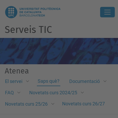
Serveis TIC
Atenea
Saps què?
El servei
Documentació
FAQ
Novetats curs 2024/25
Novetats curs 26/27
Novetats curs 25/26