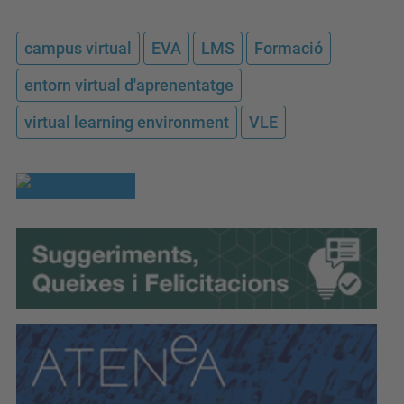
campus virtual
EVA
LMS
Formació
entorn virtual d'aprenentatge
virtual learning environment
VLE