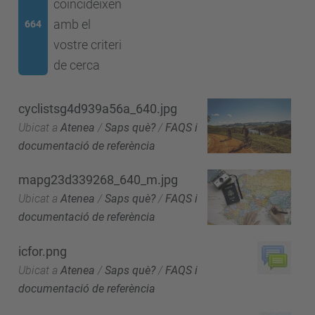
coincideixen
amb el
664
vostre criteri
de cerca
cyclistsg4d939a56a_640.jpg
Ubicat a
Atenea
/
Saps què?
/
FAQS i
documentació de referència
mapg23d339268_640_m.jpg
Ubicat a
Atenea
/
Saps què?
/
FAQS i
documentació de referència
icfor.png
Ubicat a
Atenea
/
Saps què?
/
FAQS i
documentació de referència