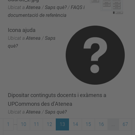
Ubicat a
Atenea
/
Saps què?
/
FAQS i
documentació de referència
Icona ajuda
Ubicat a
Atenea
/
Saps
què?
Dipositar continguts docents i exàmens a
UPCommons des d’Atenea
Ubicat a
Atenea
/
Saps què?
...
1
10
11
12
13
14
15
16
...
67