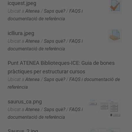
icquest.jpeg
Ubicat a
Atenea
/
Saps què?
/
FAQS i
documentació de referència
iclliura.jpeg
Ubicat a
Atenea
/
Saps què?
/
FAQS i
documentació de referència
Punt ATENEA Biblioteques-ICE: Guia de bones
pràctiques per estructurar cursos
Ubicat a
Atenea
/
Saps què?
/
FAQS i documentació de
referència
saurus_ca.png
Ubicat a
Atenea
/
Saps què?
/
FAQS i
documentació de referència
Saurus_2.jpg