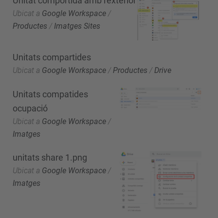
Unitat comportida amb l'exterior
Ubicat a
Google Workspace
/
Productes
/
Imatges Sites
Unitats compartides
Ubicat a
Google Workspace
/
Productes
/
Drive
Unitats compatides
ocupació
Ubicat a
Google Workspace
/
Imatges
unitats share 1.png
Ubicat a
Google Workspace
/
Imatges