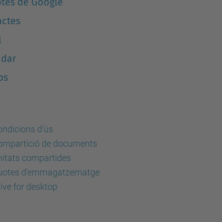
tes de Google
actes
l
ndar
ps
ndicions d'ús
ompartició de documents
itats compartides
uotes d'emmagatzematge
ive for desktop