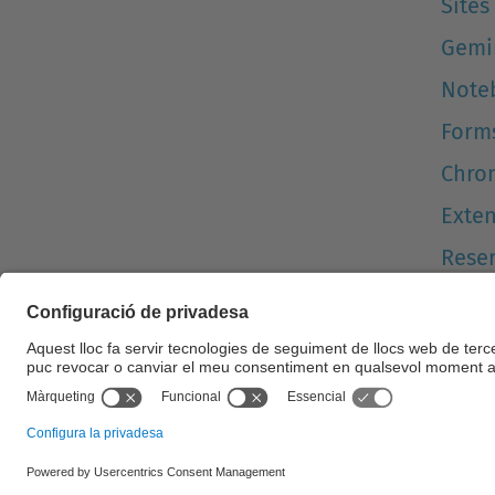
Sites
Gemi
Note
Form
Chro
Exte
Reser
© UPC