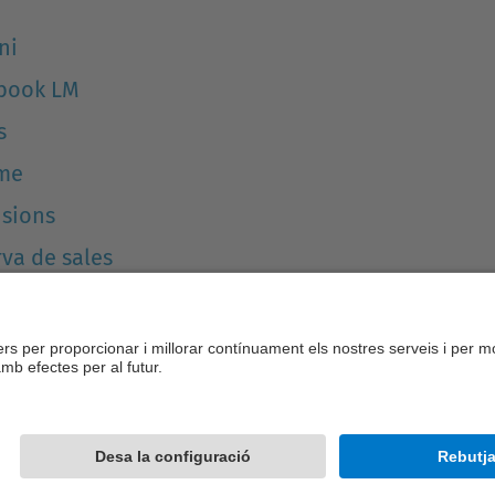
ni
book LM
s
me
nsions
va de sales
Desenvolupat amb
Mapa del lloc