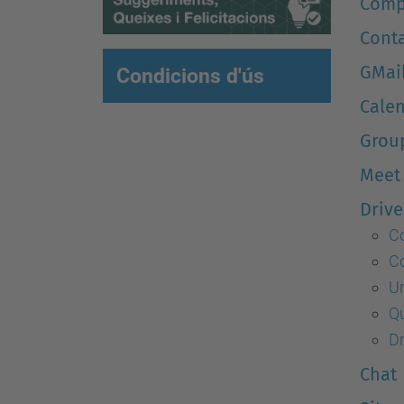
Comp
Cont
GMai
Condicions d'ús
Cale
Grou
Meet
Drive
Co
C
Un
Q
Dr
Chat