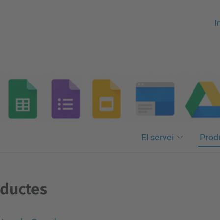
In
El servei
Prod
ductes