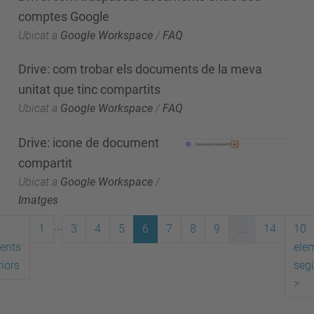
comptes Google
Ubicat a
Google Workspace
/
FAQ
Drive: com trobar els documents de la meva
unitat que tinc compartits
Ubicat a
Google Workspace
/
FAQ
Drive: icone de document
compartit
Ubicat a
Google Workspace
/
Imatges
...
1
3
4
5
6
7
8
9
...
14
10
ents
ele
iors
seg
>