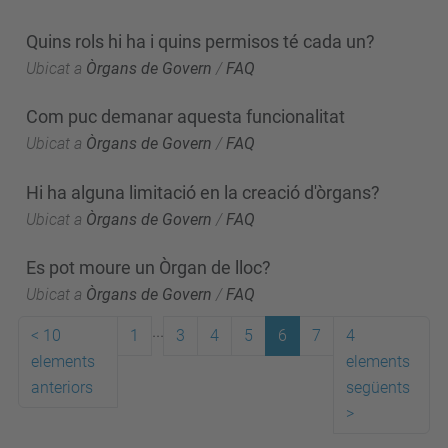
Quins rols hi ha i quins permisos té cada un?
Ubicat a
Òrgans de Govern
/
FAQ
Com puc demanar aquesta funcionalitat
Ubicat a
Òrgans de Govern
/
FAQ
Hi ha alguna limitació en la creació d'òrgans?
Ubicat a
Òrgans de Govern
/
FAQ
Es pot moure un Òrgan de lloc?
Ubicat a
Òrgans de Govern
/
FAQ
...
<
10
1
3
4
5
6
7
4
elements
elements
anteriors
següents
>