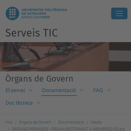
Serveis TIC
Òrgans de Govern
El servei
Documentació
FAQ
Doc tècnica
Inici
Òrgans de Govern
Documentació
Media
ORGANS PERMISOS - ÒRGAN RESTRINGIT A MEMBRES-05.jpg