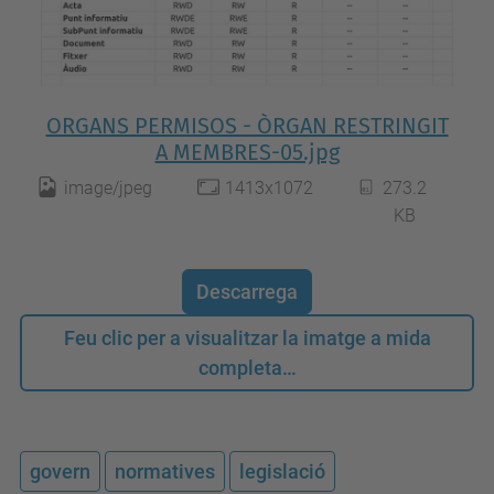
ORGANS PERMISOS - ÒRGAN RESTRINGIT
A MEMBRES-05.jpg
image/jpeg
1413x1072
273.2
KB
Descarrega
Feu clic per a visualitzar la imatge a mida
completa…
govern
normatives
legislació