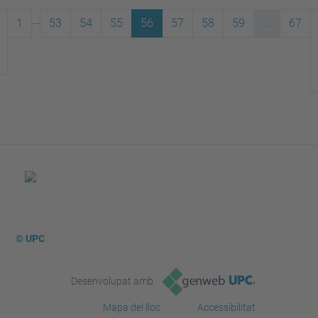
...
1
53
54
55
56
57
58
59
...
67
© UPC
Desenvolupat amb
Mapa del lloc
Accessibilitat